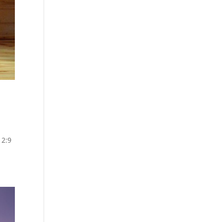
ब 2:9