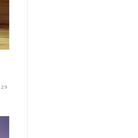
ब 2:9