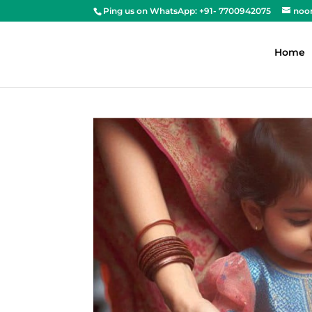
Ping us on WhatsApp: +91- 7700942075
noo
Home