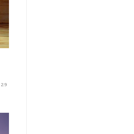
ब 2:9