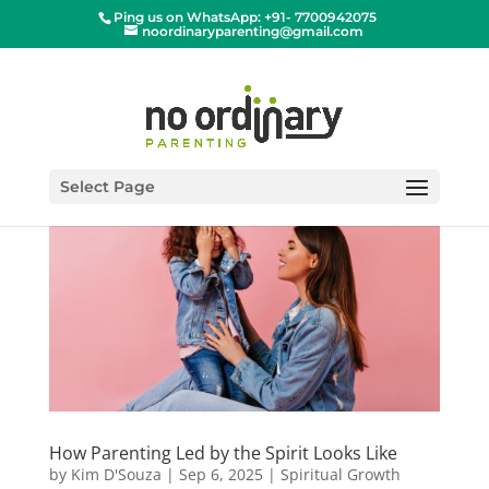
Ping us on WhatsApp: +91- 7700942075
noordinaryparenting@gmail.com
Select Page
How Parenting Led by the Spirit Looks Like
by
Kim D'Souza
|
Sep 6, 2025
|
Spiritual Growth