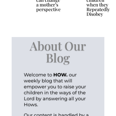
can change
children
a mother’s
when they
perspective
Repeatedly
Disobey
About Our
Blog
Welcome to
HOW.
our
weekly blog that will
empower you to raise your
children in the ways of the
Lord by answering all your
Hows.
Our content is handled by a