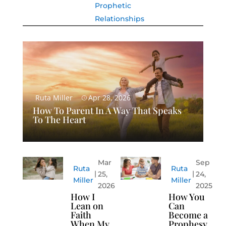
Prophetic
Relationships
Ruta Miller
Apr 28, 2026
How To Parent In A Way That Speaks
To The Heart
Mar
Sep
Ruta
Ruta
25,
24,
Miller
Miller
2026
2025
How I
How You
Lean on
Can
Faith
Become a
When My
Prophesy