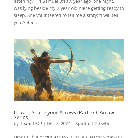
listening.” – 1 Samuel 3:10 A year ago, one night, I
was lying beside my 2-year-old niece getting ready to
sleep. She volunteered to tell me a story: “I will tell
you Abba...
How to Shape your Arrows (Part 3/3, Arrow
Series)
by
Team NOP
|
Dec 7, 2024
|
Spiritual Growth
How to Shape your Arrows (Part 3/3, Arrow Series) In