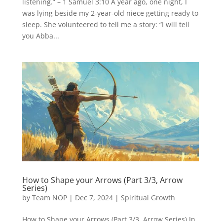
listening.” – 1 Samuel 3:10 A year ago, one night, I
was lying beside my 2-year-old niece getting ready to
sleep. She volunteered to tell me a story: “I will tell
you Abba...
How to Shape your Arrows (Part 3/3, Arrow
Series)
by
Team NOP
|
Dec 7, 2024
|
Spiritual Growth
How to Shape your Arrows (Part 3/3, Arrow Series) In